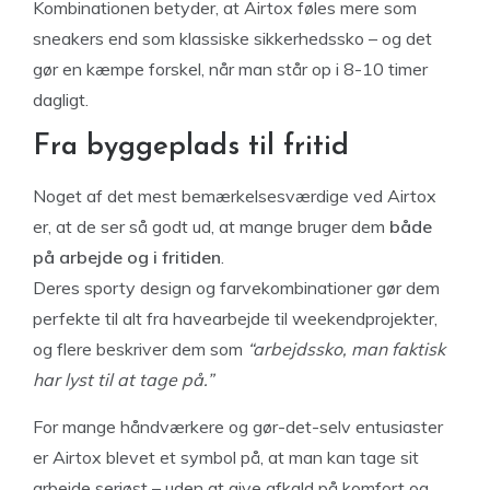
Kombinationen betyder, at Airtox føles mere som
sneakers end som klassiske sikkerhedssko – og det
gør en kæmpe forskel, når man står op i 8-10 timer
dagligt.
Fra byggeplads til fritid
Noget af det mest bemærkelsesværdige ved Airtox
er, at de ser så godt ud, at mange bruger dem
både
på arbejde og i fritiden
.
Deres sporty design og farvekombinationer gør dem
perfekte til alt fra havearbejde til weekendprojekter,
og flere beskriver dem som
“arbejdssko, man faktisk
har lyst til at tage på.”
For mange håndværkere og gør-det-selv entusiaster
er Airtox blevet et symbol på, at man kan tage sit
arbejde seriøst – uden at give afkald på komfort og