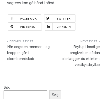
sagtens kan gå hånd i hånd.
FACEBOOK
TWITTER
PINTEREST
LINKEDIN
Indlægsnavigation
Når angsten rammer – og
Bryllup i landlige
kroppen går i
omgivelser: sådan
alarmberedskab
planlægger du et intimt
vestkystbryllup
Søg
Søg