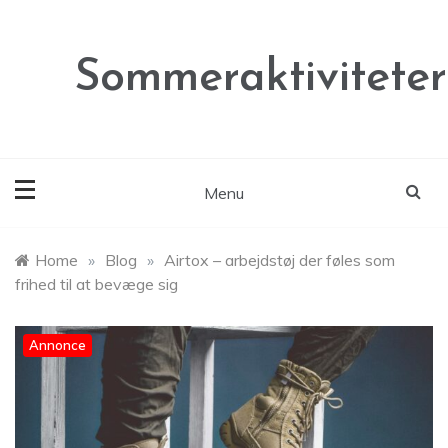
Skip
to
content
Sommeraktiviteter
Menu
Home
»
Blog
»
Airtox – arbejdstøj der føles som
frihed til at bevæge sig
Annonce