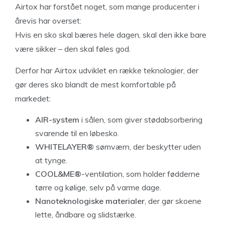
Airtox har forstået noget, som mange producenter i
årevis har overset:
Hvis en sko skal bæres hele dagen, skal den ikke bare
være sikker – den skal føles god.
Derfor har Airtox udviklet en række teknologier, der
gør deres sko blandt de mest komfortable på
markedet:
AIR-system
i sålen, som giver stødabsorbering
svarende til en løbesko.
WHITELAYER®
sømværn, der beskytter uden
at tynge.
COOL&ME®
-ventilation, som holder fødderne
tørre og kølige, selv på varme dage.
Nanoteknologiske materialer
, der gør skoene
lette, åndbare og slidstærke.